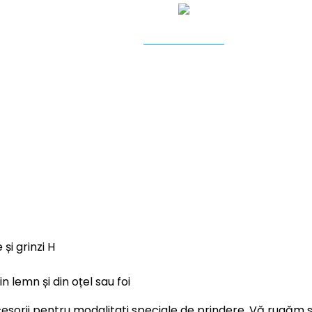
REZONATOARE
și grinzi H
 lemn și din oțel sau foi
cesorii pentru modalitati speciale de prindere. Vă rugăm s