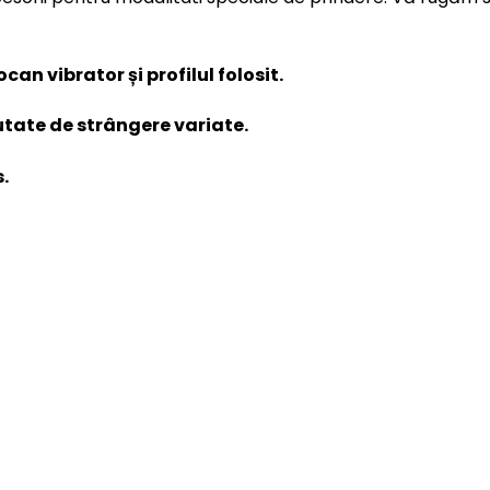
an vibrator și profilul folosit.
utate de strângere variate.
.