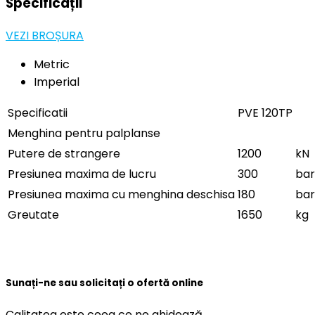
Specificații
VEZI BROȘURA
Metric
Imperial
Specificatii
PVE 120TP
Menghina pentru palplanse
Putere de strangere
1200
kN
Presiunea maxima de lucru
300
bar
Presiunea maxima cu menghina deschisa
180
bar
Greutate
1650
kg
Sunați-ne sau solicitați o ofertă online
Calitatea este ceea ce ne ghidează.