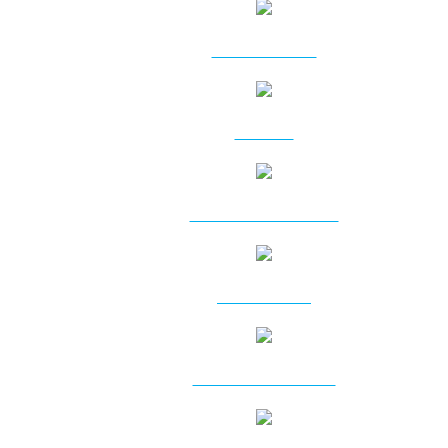
ATASAMENTE
FOREZE
PLATFORME FORAJ
FOREZE PSD
CAPETE ROTATIVE