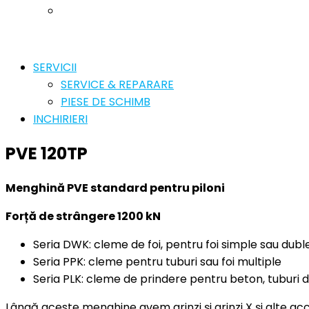
SERVICII
SERVICE & REPARARE
PIESE DE SCHIMB
INCHIRIERI
PVE 120TP
Menghină PVE standard pentru piloni
Forță de strângere 1200 kN
Seria DWK: cleme de foi, pentru foi simple sau duble 
Seria PPK: cleme pentru tuburi sau foi multiple
Seria PLK: cleme de prindere pentru beton, tuburi din
Lângă aceste menghine avem grinzi și grinzi X și alte ac